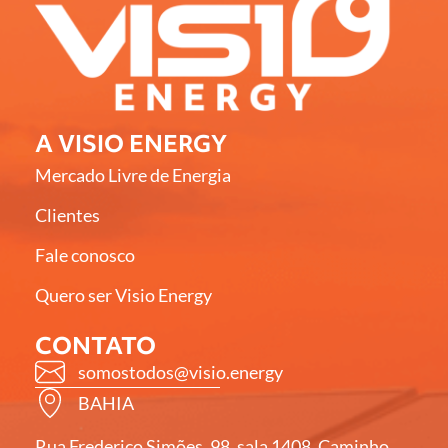
A VISIO ENERGY
Mercado Livre de Energia
Clientes
Fale conosco
Quero ser Visio Energy
CONTATO
somostodos@visio.energy
BAHIA
Rua Frederico Simões, 98, sala 1408, Caminho